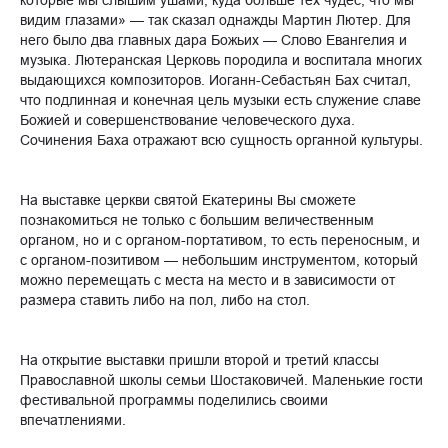
которые мы слышим ушами, куда больше тех чудес, что мы
видим глазами» — так сказал однажды Мартин Лютер. Для
него было два главных дара Божьих — Слово Евангелия и
музыка. Лютеранская Церковь породила и воспитала многих
выдающихся композиторов. Иоганн-Себастьян Бах считал,
что подлинная и конечная цель музыки есть служение славе
Божией и совершенствование человеческого духа.
Сочинения Баха отражают всю сущность органной культуры.
На выставке церкви святой Екатерины Вы сможете
познакомиться не только с большим величественным
органом, но и с органом-портативом, то есть переносным, и
с органом-позитивом — небольшим инструментом, который
можно перемещать с места на место и в зависимости от
размера ставить либо на пол, либо на стол.
На открытие выставки пришли второй и третий классы
Православной школы семьи Шостаковичей. Маленькие гости
фестивальной программы поделились своими
впечатлениями.