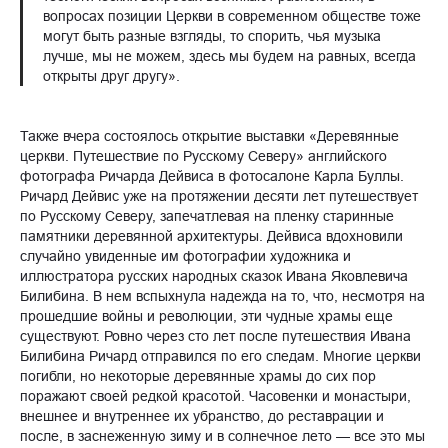
вопросах позиции Церкви в современном обществе тоже
могут быть разные взгляды, то спорить, чья музыка
лучше, мы не можем, здесь мы будем на равных, всегда
открыты друг другу».
Также вчера состоялось открытие выставки «Деревянные
церкви. Путешествие по Русскому Северу» английского
фотографа Ричарда Дейвиса в фотосалоне Карла Буллы.
Ричард Дейвис уже на протяжении десяти лет путешествует
по Русскому Северу, запечатлевая на пленку старинные
памятники деревянной архитектуры. Дейвиса вдохновили
случайно увиденные им фотографии художника и
иллюстратора русских народных сказок Ивана Яковлевича
Билибина. В нем вспыхнула надежда на то, что, несмотря на
прошедшие войны и революции, эти чудные храмы еще
существуют. Ровно через сто лет после путешествия Ивана
Билибина Ричард отправился по его следам. Многие церкви
погибли, но некоторые деревянные храмы до сих пор
поражают своей редкой красотой. Часовенки и монастыри,
внешнее и внутреннее их убранство, до реставрации и
после, в заснеженную зиму и в солнечное лето — все это мы