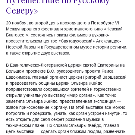
Северу»
20 ноября, во второй день проходящего в Петербурге VI
Международного фестиваля христианского кино «Невский
Благовест», состоялись показы фильмов в духовно-
просветительском центре «Святодуховский» Александро-
Невской Лавры и в Государственном музее истории религии,
а также открытие двух выставок.
В Евангелическо-Лютеранской церкви святой Екатерины на
Большом проспекте В.О. руководитель проекта Раиса
Евдокимова, главный органист церкви Григорий Варшавский
и председатель общины церкви Эльвира Жейдс
поприветствовали собравшихся зрителей и торжественно
открыли уникальную выставку «Мир органа». Как точно
заметила Эльвира Жейдс, представленная экспозиция —
живое прикосновение к органу. На этой выставке все можно
потрогать и подержать, узнать, как орган устроен изнутри, то
есть открыть для себя секрет рождения музыки в
техническом плане. По словам Эльвиры Жейдс, главная
цель выставки — сделать орган близким людям, развенчать