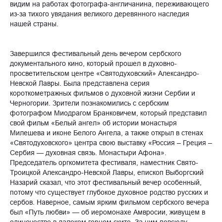
видим на работах фотографа-англичанина, переживающего
из-за тихого увядания великого деревянного наследия
нашей страны.
Завершился фестивальный день вечером сербского
документального кино, который прошел в духовно-
просветительском центре «Святодуховский» Александро-
Невской Лавры. Была представлена серия
короткометражных фильмов о духовной жизни Сербии и
Черногории. Зрители познакомились с сербским
фотографом Миодрагом Бранковичем, который представил
свой фильм «Белый ангел» об истории монастыря
Милешева и иконе Белого Ангела, а также открыл в стенах
«Святодуховского» центра свою выставку «Россия – Греция –
Сербия — духовная связь. Монастыри Афона».
Председатель оргкомитета фестиваля, наместник Свято-
Троицкой Александро-Невской Лавры, епископ Выборгский
Назарий сказал, что этот фестивальный вечер особенный,
потому что существует глубокое духовное родство русских и
сербов. Наверное, самым ярким фильмом сербского вечера
был «Путь любви» — об иеромонахе Амвросии, живущем в