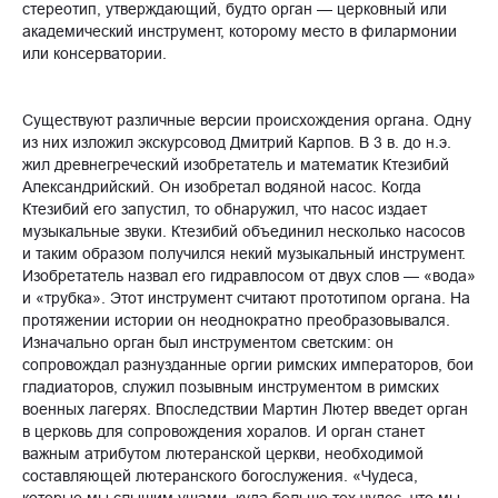
стереотип, утверждающий, будто орган — церковный или
академический инструмент, которому место в филармонии
или консерватории.
Существуют различные версии происхождения органа. Одну
из них изложил экскурсовод Дмитрий Карпов. В 3 в. до н.э.
жил древнегреческий изобретатель и математик Ктезибий
Александрийский. Он изобретал водяной насос. Когда
Ктезибий его запустил, то обнаружил, что насос издает
музыкальные звуки. Ктезибий объединил несколько насосов
и таким образом получился некий музыкальный инструмент.
Изобретатель назвал его гидравлосом от двух слов — «вода»
и «трубка». Этот инструмент считают прототипом органа. На
протяжении истории он неоднократно преобразовывался.
Изначально орган был инструментом светским: он
сопровождал разнузданные оргии римских императоров, бои
гладиаторов, служил позывным инструментом в римских
военных лагерях. Впоследствии Мартин Лютер введет орган
в церковь для сопровождения хоралов. И орган станет
важным атрибутом лютеранской церкви, необходимой
составляющей лютеранского богослужения. «Чудеса,