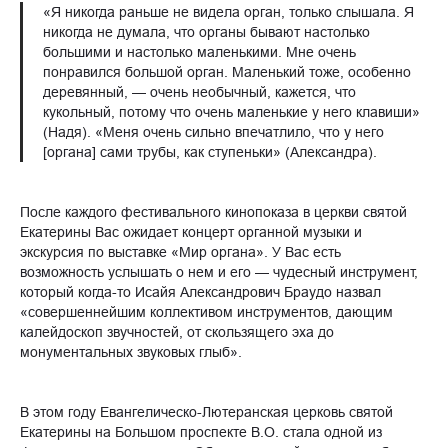
«Я никогда раньше не видела орган, только слышала. Я
никогда не думала, что органы бывают настолько
большими и настолько маленькими. Мне очень
понравился большой орган. Маленький тоже, особенно
деревянный, — очень необычный, кажется, что
кукольный, потому что очень маленькие у него клавиши»
(Надя). «Меня очень сильно впечатлило, что у него
[органа] сами трубы, как ступеньки» (Александра).
После каждого фестивального кинопоказа в церкви святой
Екатерины Вас ожидает концерт органной музыки и
экскурсия по выставке «Мир органа». У Вас есть
возможность услышать о нем и его — чудесный инструмент,
который когда-то Исайя Александрович Браудо назвал
«совершеннейшим коллективом инструментов, дающим
калейдоскоп звучностей, от скользящего эха до
монументальных звуковых глыб».
В этом году Евангелическо-Лютеранская церковь святой
Екатерины на Большом проспекте В.О. стала одной из