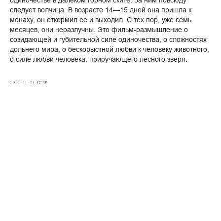
одиночестве в далеком горном ските. За ним повсюду
следует волчица. В возрасте 14—15 дней она пришла к
монаху, он откормил ее и выходил. С тех пор, уже семь
месяцев, они неразлучны. Это фильм-размышление о
созидающей и губительной силе одиночества, о сложностях
дольнего мира, о бескорыстной любви к человеку животного,
о силе любви человека, приручающего лесного зверя.
2012-11-21 17:38