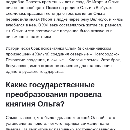
подробно Повесть временных лет о свадьбе Игоря и Ольги
ничего не сообщает. Позже на родине Ольги в Выбутах
сложилась красивая легенда о том, как юная Ольга
перевозила князя Игоря в лодке через реку Великую, и князь
влюбился в нее. В XVI веке составлялось житие св. равноап.
кн. Ольги и это поэтическое предание было включено в
письменные памятники.
Исторически брак псковитянки Ольги (в скандинавском
произношении Хельги) соединил северные – Новгородско-
Псковские владения, и южные – Киевские земли. Этот брак,
безусловно, имел огромное значение для становления
единого русского государства.
Какие государственные
преобразования провела
княгиня Ольга?
Самое главное, что было сделано княгиней Ольгой – это
установление нового, четкого порядка взимания дани
Киевом. На территориях различных восточно-славянских