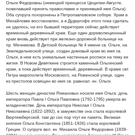
Ольги Федоровны (немецкой принцессе Цецилии-Августе,
пожелавшей принять православие и принявшей имя Ольга).
Оба супруга похоронены в Петропавловском соборе. Храм в
Михайловке восстановлен, а в Дудергофе этого пока сделать
не удалось; на его бывшей территории сейчас действует
временный деревянный храм. Еще один дореволюционный
храм вновь действует при железно-дорожной больнице на
пр. Мечникова. В Детской больнице № 4 имени св. Ольги, на
Земледельческой улице, создан домовый храм во имя св.
Ольги, в нем есть уникальные настенные росписи на тему ее
жития. В Новом Девяткине строится каменный Ольгинский
храм, а пока действует временный, деревянный. В храме свт.
Петра мирополита Московского, на Роменской улице, один
из престолов освящен во имя св. равноап. кн. Ольги.
Шесть женщин династии Романовых носили имя Ольга: дочь
императора Павла I Ольга Павловна (1792-1795) умерла во
младенчестве. Дочь императора Николая I Ольга
Николаевна (1822-1892), в замужестве она стала королевой
Вюртембергской, там до сих пор чтут ее память. Великая
княгиня Ольга Константина (1851-1926) стала королевой
Греции. О супруге вел. кн. Михаила Ольге Федоровне (1839-