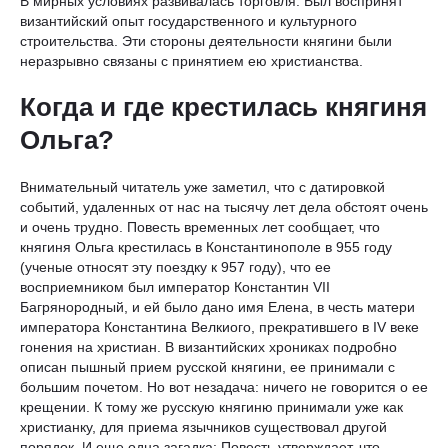
В мирных условиях развивалась торговля. Был воспринят
византийский опыт государственного и культурного
строительства. Эти стороны деятельности княгини были
неразрывно связаны с принятием ею христианства.
Когда и где крестилась княгиня
Ольга?
Внимательный читатель уже заметил, что с датировкой
событий, удаленных от нас на тысячу лет дела обстоят очень
и очень трудно. Повесть временных лет сообщает, что
княгиня Ольга крестилась в Константинополе в 955 году
(ученые относят эту поездку к 957 году), что ее
восприемником был император Константин VII
Багрянородный, и ей было дано имя Елена, в честь матери
императора Константина Велкиого, прекратившего в IV веке
гонения на христиан. В византийских хрониках подробно
описан пышный прием русской княгини, ее принимали с
большим почетом. Но вот незадача: ничего не говорится о ее
крещении. К тому же русскую княгиню принимали уже как
христианку, для приема язычников существовал другой
порядок. И еще одна загадка: Повесть утверждает, что