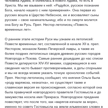
человека Адама, и облеклась в нового Адама, то есть в
Христа. Мы же взываем к ней: «Радуйся, русское познание
Бога, начало нашего с ним примирения». Она первая из
русских вошла в Царство Небесное, ее и восхваляют сыны
русские – свою начинательницу, ибо и по смерти молится
она Богу за Русь. Преп. Нестор-летописец «Повесть
временных лет».
О раннем этапе истории Руси мы узнаем из летописей:
Повести временных лет, составленной в начале XII в. преп.
Нестором, монахом Киево-Печерской лавры, а также из
более поздних летописных сводов древних русских городов
Новгорода и Пскова. Самые ранние дошедшие до нас списки
Повести датируются XIV-XV веками, содержащиеся в них
сведения часто бывают противоречивыми, а даты спорными
и мы не всегда можем указать точную хронологию событий.
Преп. Нестор-летописец сообщает, что княгиня Ольга была
«роду варяжска, незнатна», но существует также и
славянская версия ее происхождения, согласно которой она
была правнучкой новгородского правителя Гостомысла и до
замужества носила имя Прекраса. Новгородское предание
повествует, что после того, как «варягов изгнали за море»,
именно по совету Гостомысла на земли ильменских словен в