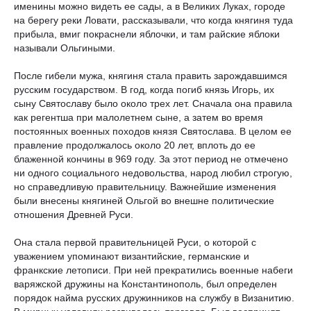
именины можно видеть ее сады, а в Великих Луках, городе
на берегу реки Ловати, рассказывали, что когда княгиня туда
прибыла, вмиг покраснели яблочки, и там райские яблоки
называли Ольгиными.
После гибели мужа, княгиня стала править зарождавшимся
русским государством. В год, когда погиб князь Игорь, их
сыну Святославу было около трех лет. Сначала она правила
как регентша при малолетнем сыне, а затем во время
постоянных военных походов князя Святослава. В целом ее
правление продолжалось около 20 лет, вплоть до ее
блаженной кончины в 969 году. За этот период не отмечено
ни одного социального недовольства, народ любил строгую,
но справедливую правительницу. Важнейшие изменения
были внесены княгиней Ольгой во внешне политические
отношения Древней Руси.
Она стала первой правительницей Руси, о которой с
уважением упоминают византийские, германские и
франкские летописи. При ней прекратились военные набеги
варяжской дружины на Константинополь, был определен
порядок найма русских дружинников на службу в Визанитию.