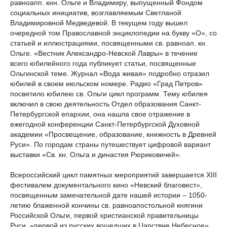
равноапп. кнн. Ольге и Владимиру, выпущенный Фондом
социальных инициатив, возглавляемым Светланой
Владимировной Медведевой. В текущем году вышел
очередной том Православной энциклопедии на букву «О», со
статьей и иллюстрациями, посвященными св. равноап. кн.
Ольге. «Вестник Александро-Невской Лавры» в течение
всего юбилейного года публикует статьи, посвященные
Ольгинской теме. Журнал «Вода живая» подробно отразил
юбилей в своем июльском номере. Радио «Град Петров»
посвятило юбилею св. Ольги цикл программ. Тему юбилея
включил в свою деятельность Отдел образования Санкт-
Петербургской епархии, она нашла свое отражение в
ежегодной конференции Санкт-Петербургской Духовной
академии «Просвещение, образование, книжность в Древней
Руси». По городам страны путешествует цифровой вариант
выставки «Св. кн. Ольга и династия Рюриковичей».
Всероссийский цикл памятных мероприятий завершается XIII
фестивалем документального кино «Невский благовест»,
посвященным замечательной дате нашей истории – 1050-
летию блаженной кончины св. равноапостольной княгини
Российской Ольги, первой христианской правительницы
Руси, «первой из русских вошедших в Царствие Небесное».