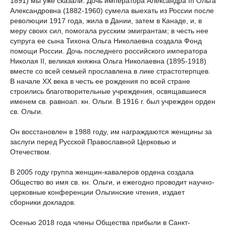
1891) мы уже сказали. Дочь императора Александра III Ольга
Александровна (1882-1960) сумела выехать из России после
революции 1917 года, жила в Дании, затем в Канаде, и, в
меру своих сил, помогала русским эмигрантам; в честь нее
супруга ее сына Тихона Ольга Николаевна создала Фонд
помощи России. Дочь последнего российского императора
Николая II, великая княжна Ольга Николаевна (1895-1918)
вместе со всей семьей прославлена в лике страстотерпцев.
В начале ХХ века в честь ее рождения по всей стране
строились благотворительные учреждения, освящавшиеся
именем св. равноап. кн. Ольги. В 1916 г. был учрежден орден
св. Ольги.
Он восстановлен в 1988 году, им награждаются женщины за
заслуги перед Русской Православной Церковью и
Отечеством.
В 2005 году группа женщин-кавалеров ордена создала
Общество во имя св. кн. Ольги, и ежегодно проводит научно-
церковные конференции Ольгинские чтения, издает
сборники докладов.
Осенью 2018 года члены Общества прибыли в Санкт-