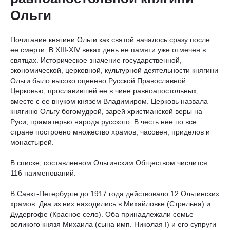
Ольги
Почитание княгини Ольги как святой началось сразу после
ее смерти. В XIII-XIV веках день ее памяти уже отмечен в
святцах. Историческое значение государственной,
экономической, церковной, культурной деятельности княгини
Ольги было высоко оценено Русской Православной
Церковью, прославившей ее в чине равноапостольных,
вместе с ее внуком князем Владимиром. Церковь назвала
княгиню Ольгу богомудрой, зарей христианской веры на
Руси, праматерью народа русского. В честь нее по все
стране построено множество храмов, часовен, приделов и
монастырей.
В списке, составленном Ольгинским Обществом числится
116 наименований.
В Санкт-Петербурге до 1917 года действовало 12 Ольгинских
храмов. Два из них находились в Михайловке (Стрельна) и
Дудергофе (Красное село). Оба принадлежали семье
великого князя Михаила (сына имп. Николая I) и его супруги