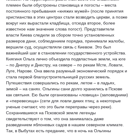
племен были обустроены становища и погосты – места
постоянного пребывания «княжих мужей» (после принятия
христианства в этих центрах стали возводить церкви, а позже
вокруг них вырастали кладбища, отсюда второе, более
известное нам значение слова погост). Представители
власти Киева следили за сбором точно установленных
размеров дани, соблюдением порядка, принимали жалобы,
вершили суд, осуществляли связь с Киевом. Это был
важнейший шаг в становлении государственного устройства.
Княгиня Ольга лично объездила подвластные земли, на юге
– по Днепру и Днестру, на севере – по рекам Мсте, Ловати,
Луге, Нарове. Она ввела разумный экономический порядок и
стала первой благоустроительницей русских земель.
Путешествия совершались по рекам, летом – в ладьях,
зимой – на санях. Ольгины сани долго хранились в Пскове
как святыня. Ею были организованы «ловища» (заповедники)
и «перевесища» (сети для ловли диких птиц; а некоторые
ученые считают, что это были переправы через реки).
Сохранившиеся на Псковской земле легенды
свидетельствуют о том, что она занималась даже
разведением яблоневых садов в нашем северном климате.
Так, в Выбутах есть предание, что в ночь на Ольгины