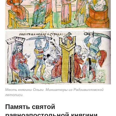
Месть княгини Ольги. Миниатюры из Радзивилловской
летописи.
Память святой
равноапостольной княгини