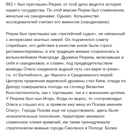
862 г. был приглашен Рюрик, от этой даты ведется история
нашего государства. По этой версии Рюрик был славянином,
женатым на скандинавке. Однако, большинство
исследователей считает его викингом (скандинавом).
Рюрик был приглашен как «третейский судья», не связанный
с интересами знатных семей. Он подчинялся совету
старейшин, его действия в качестве князя были строго
регламентированы, и эта традиция веками сохранялась в
вольнолюбивом Новгороде. Дружина Рюрика, включавшая в
себя и скандинавов, и славян, под предводительством
воеводы Олега соединила водный путь «из варяг в греки»,
т.е. от Балтийского, до Черного и Средиземного морей.
Центром правления варяжской дружины стал Киев, откуда по
Днепру совершались походы на столицу Византии
Константинополь, как с торговыми, так и с военными целями.
У Рюрика был сын Игорь. Когда он вырос, то «сопровождал
Олега и слушал его, и привели ему жену из Пскова именем
Ольгу». Города Пскова еще не существовало, здесь были
незначительные поселения, территории занимало
славянское племя кривичей, им также принадлежали
стратегически важные города Смоленск и Полоцк. Более