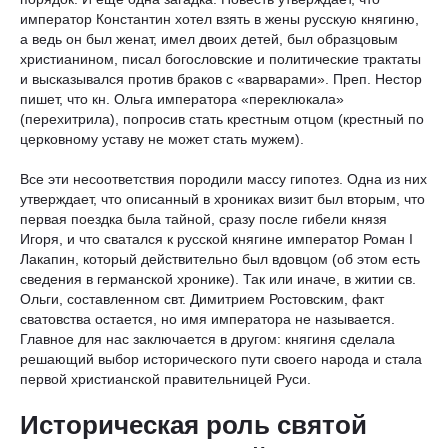
император Константин хотел взять в жены русскую княгиню,
а ведь он был женат, имел двоих детей, был образцовым
христианином, писал богословские и политические трактаты
и высказывался против браков с «варварами». Преп. Нестор
пишет, что кн. Ольга императора «переклюкала»
(перехитрила), попросив стать крестным отцом (крестный по
церковному уставу не может стать мужем).
Все эти несоответствия породили массу гипотез. Одна из них
утверждает, что описанный в хрониках визит был вторым, что
первая поездка была тайной, сразу после гибели князя
Игоря, и что сватался к русской княгине император Роман I
Лакапин, который действительно был вдовцом (об этом есть
сведения в германской хронике). Так или иначе, в житии св.
Ольги, составленном свт. Димитрием Ростовским, факт
сватовства остается, но имя императора не называется.
Главное для нас заключается в другом: княгиня сделала
решающий выбор исторического пути своего народа и стала
первой христианской правительницей Руси.
Историческая роль святой