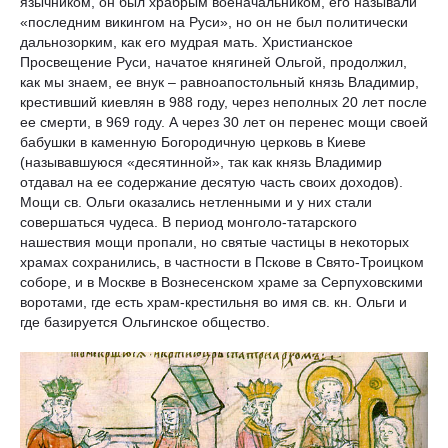
язычником, он был храбрым военачальником, его называли
«последним викингом на Руси», но он не был политически
дальнозорким, как его мудрая мать. Христианское
Просвещение Руси, начатое княгиней Ольгой, продолжил,
как мы знаем, ее внук – равноапостольный князь Владимир,
крестивший киевлян в 988 году, через неполных 20 лет после
ее смерти, в 969 году. А через 30 лет он перенес мощи своей
бабушки в каменную Богородичную церковь в Киеве
(называвшуюся «десятинной», так как князь Владимир
отдавал на ее содержание десятую часть своих доходов).
Мощи св. Ольги оказались нетленными и у них стали
совершаться чудеса. В период монголо-татарского
нашествия мощи пропали, но святые частицы в некоторых
храмах сохранились, в частности в Пскове в Свято-Троицком
соборе, и в Москве в Вознесенском храме за Серпуховскими
воротами, где есть храм-крестильня во имя св. кн. Ольги и
где базируется Ольгинское общество.