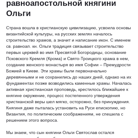
равноапостольной княгини
Ольги
Страна вошла в христианскую цивилизацию, усвоила основы
византийской культуры, на русских землях началось
строительство храмов, а значит и написание икон. С именем
св. равноап. кн. Ольги традиция связывает строительство
первых церквей во имя Пресвятой Богородицы, основание
Псковского Кремля (Крома) и Свято-Троицкого храма в нем,
создание женского монастыря во имя Софии – Премудрости
Божией в Киеве. Эти храмы были первоначально
деревянными и не сохранились до наших дней, однако на их
фундаментах позже возводились каменные храмы. Началась
активная христианская проповедь, крестилось ближайшее к
княгине окружение, процесс постепенного утверждения
христианской веры шел мягко, осторожно, без принуждения.
Княгиня даже пыталась установить на Руси епископию, но
Византия, по политическим соображениям, не спешила с
решением этого вопроса.
Мы знаем, что сын княгини Ольги Святослав остался