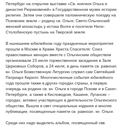
Петербург на открытие выставки «Св. княгиня Ольга и
династия Рюриковичей» в Государственном музее истории
религии. Затем они совершили паломническую поездку на
Псковские земли – родину св. Ольги, Свято-Ольгинский
женский монастырь у истока Волги и посетили Нило-
Столобенскую пустынь на Тверской земле.
В нынешнем юбилейном году праздничные мероприятия
прошли в Москве в Храме Христа Спасителя: Союз
православных женщин вместе с Ольгинским обществом
организовали 23 июля торжественное заседание в Зале
Церковных Соборов, а 24 июля, в день памяти св. равноап.
кн. Ольги Божественную Литургию служил сам Святейший
Патриарх Кирилл. Многочисленные события юбилейного
года прошли также в других городах страны, в первую
очередь на родине св. кн. Ольги в городе Пскове и в Санкт-
Петербурге, а также в Кисловодске, Кашине, Луганске –
городах, активно участвующих в деятельности Ольгинского
общества. Вышли в свет специальные издания и многие
публикации, посвященные памяти св. равноап. кн. Ольги.
Среди них надо выделить альбом, посвященный свв.